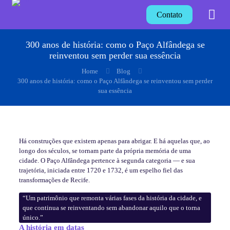
Contato
300 anos de história: como o Paço Alfândega se
reinventou sem perder sua essência
Home
Blog
300 anos de história: como o Paço Alfândega se reinventou sem perder
sua essência
Há construções que existem apenas para abrigar. E há aquelas que, ao
longo dos séculos, se tornam parte da própria memória de uma
cidade. O Paço Alfândega pertence à segunda categoria — e sua
trajetória, iniciada entre 1720 e 1732, é um espelho fiel das
transformações de Recife.
“Um patrimônio que remonta várias fases da história da cidade, e
que continua se reinventando sem abandonar aquilo que o torna
único.”
A história em datas