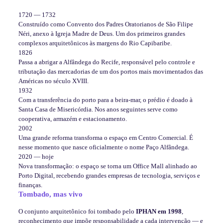
1720 — 1732
Construído como Convento dos Padres Oratorianos de São Filipe
Néri, anexo à Igreja Madre de Deus. Um dos primeiros grandes
complexos arquitetônicos às margens do Rio Capibaribe.
1826
Passa a abrigar a Alfândega do Recife, responsável pelo controle e
tributação das mercadorias de um dos portos mais movimentados das
Américas no século XVIII.
1932
Com a transferência do porto para a beira-mar, o prédio é doado à
Santa Casa de Misericórdia. Nos anos seguintes serve como
cooperativa, armazém e estacionamento.
2002
Uma grande reforma transforma o espaço em Centro Comercial. É
nesse momento que nasce oficialmente o nome Paço Alfândega.
2020 — hoje
Nova transformação: o espaço se torna um Office Mall alinhado ao
Porto Digital, recebendo grandes empresas de tecnologia, serviços e
finanças.
Tombado, mas vivo
O conjunto arquitetônico foi tombado pelo
IPHAN em 1998
,
reconhecimento que impõe responsabilidade a cada intervenção — e