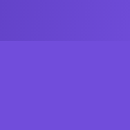
inks Rápidos
nício
Espaços Personalizados
Quem Somos
Empresas
ossa História
Blog