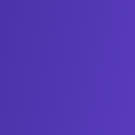
Chamar no Whatsapp
E-mail
pacoalfandega@alfandegaonline.com.br
Endereço
Rua Alfândega, 35 Bairro do Recife — Recife, PE
Telefone
(81) 3194-2100
Horário de Funcionamento
Segunda a sexta-feira, das 08h às 18h