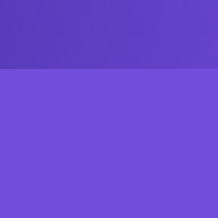
L
I
l
N