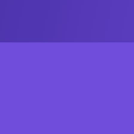
Um patrimônio histórico de 300 anos no coração do
Recife, transformado no mais sofisticado Office Mal
do Nordeste.
Política de Privacidade e Cookies