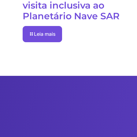
visita inclusiva ao
Planetário Nave SAR
Leia mais